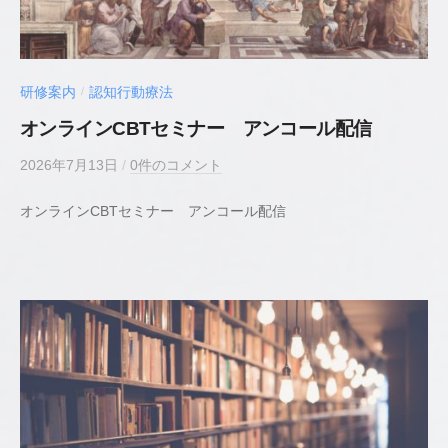
カ
ウ
ン
セ
研修案内
認知行動療法
/
リ
オンラインCBTセミナー アンコール配信
ン
グ
2026年7月13日
b
/
0件のコメント
y
オンラインCBTセミナー アンコール配信
若
井
貴
史
公
認
心
理
師