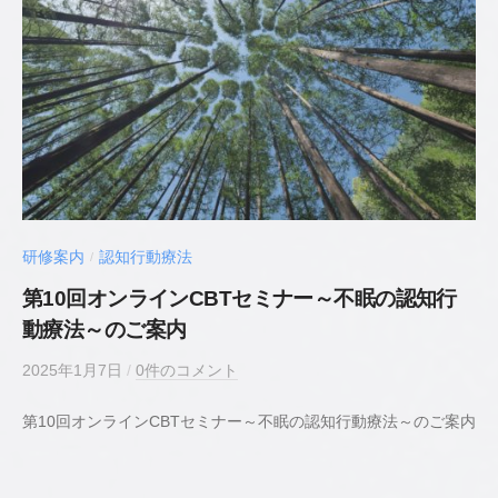
理
師
／
臨
床
心
理
士
研修案内
認知行動療法
/
第10回オンラインCBTセミナー～不眠の認知行
動療法～のご案内
2025年1月7日
b
/
0件のコメント
y
第10回オンラインCBTセミナー～不眠の認知行動療法～のご案内
若
井
貴