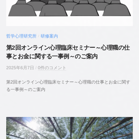
心
理
士
哲学心理研究所
研修案内
/
第2回オンライン心理臨床セミナー～心理職の仕
事とお金に関する一事例～のご案内
2025年6月7日
b
/
0件のコメント
y
第2回オンライン心理臨床セミナー～心理職の仕事とお金に関す
若
る一事例～のご案内
井
貴
史
公
認
心