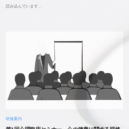
読み込んでいます…
若
井
貴
史
公
認
心
理
師
／
臨
床
心
理
士
研修案内