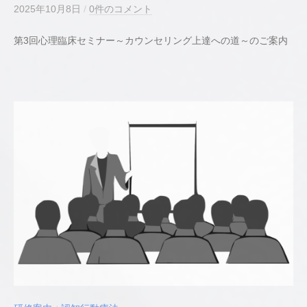
2025年10月8日
b
/
0件のコメント
y
第3回心理臨床セミナー～カウンセリング上達への道～のご案内
若
井
貴
史
公
認
心
理
師
／
臨
床
心
理
士