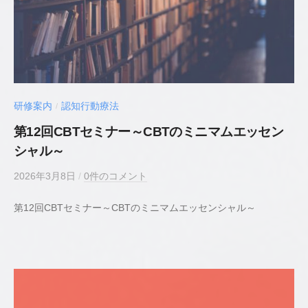
／
臨
床
心
理
士
研修案内
認知行動療法
/
第12回CBTセミナー～CBTのミニマムエッセン
シャル～
2026年3月8日
b
/
0件のコメント
y
第12回CBTセミナー～CBTのミニマムエッセンシャル～
若
井
貴
史
公