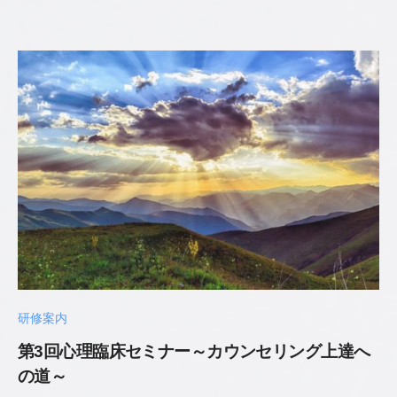
史
公
認
心
理
師
／
臨
床
心
理
士
研修案内
第3回心理臨床セミナー～カウンセリング上達へ
の道～