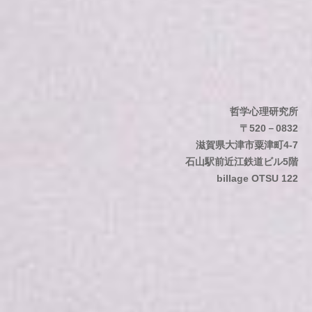
シ
床
心
ョ
理
ン
士
哲学心理研究所
〒520－0832
滋賀県大津市粟津町4-7
石山駅前近江鉄道ビル5階
billage OTSU 122