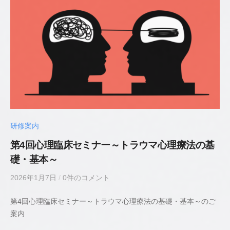
認
心
理
師
／
臨
床
心
理
士
研修案内
第4回心理臨床セミナー～トラウマ心理療法の基
礎・基本～
2026年1月7日
b
/
0件のコメント
y
第4回心理臨床セミナー～トラウマ心理療法の基礎・基本～のご
若
案内
井
貴