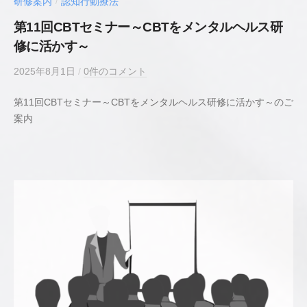
研修案内
認知行動療法
/
第11回CBTセミナー～CBTをメンタルヘルス研
修に活かす～
2025年8月1日
b
/
0件のコメント
y
第11回CBTセミナー～CBTをメンタルヘルス研修に活かす～のご
若
案内
井
貴
史
公
認
心
理
師
／
臨
床