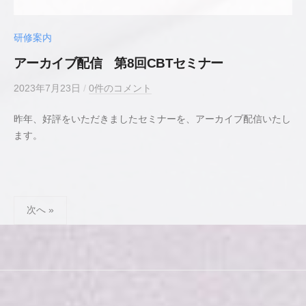
理
士
研修案内
アーカイブ配信 第8回CBTセミナー
2023年7月23日
b
/
0件のコメント
y
昨年、好評をいただきましたセミナーを、アーカイブ配信いたし
若
ます。
井
貴
史
投
公
次へ »
認
稿
心
ナ
理
ビ
師
ゲ
／
ー
臨