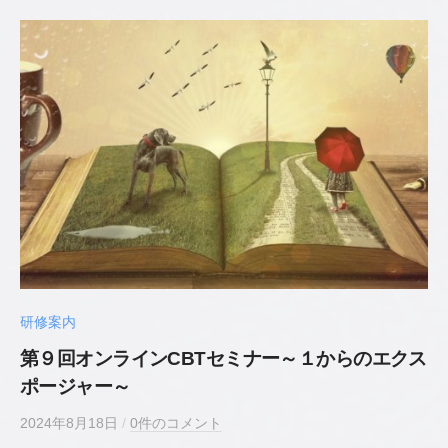
史
公
認
心
理
師
／
臨
床
心
理
士
研修案内
第９回オンラインCBTセミナー～１からのエクス
ポージャー～
2024年8月18日
b
/
0件のコメント
y