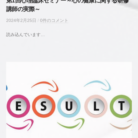
第1回心理臨床セミナー～心の健康に関する研修
講師の実際～
2024年2月25日
b
/
0件のコメント
y
読み込んでいます…
若
井
貴
史
公
認
心
理
師
／
臨
床
心