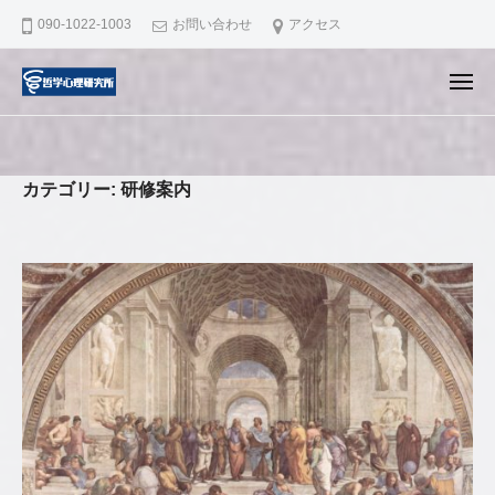
哲
ュ
コ
ー
090-1022-1003
お問い合わせ
アクセス
学
ン
心
テ
理
メ
ニ
ン
研
哲
滋
ュ
ー
究
ツ
学
賀
所
へ
県
心
カテゴリー:
研修案内
ス
大
理
キ
津
研
市
ッ
究
で
プ
所
認
知
行
動
療
法
の