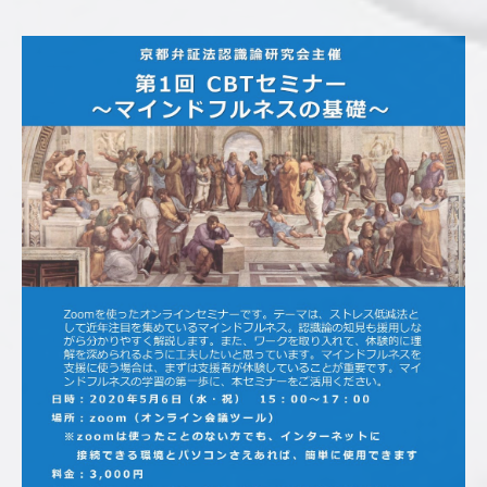
認
心
理
師
／
臨
床
心
理
士