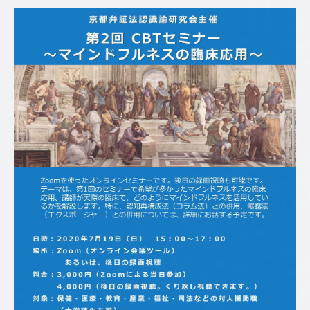
心
理
師
／
臨
床
心
理
士