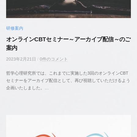
カ
ウ
ン
セ
研修案内
リ
オンラインCBTセミナー～アーカイブ配信～のご
ン
案内
グ
2023年2月21日
b
/
0件のコメント
y
哲学心理研究所では、これまでに実施した3回のオンラインCBT
若
セミナーをアーカイブ配信として、再び視聴していただけるよう
井
企画いたしました。…
貴
史
公
認
心
理