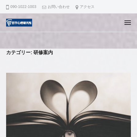
哲
ュ
コ
ー
090-1022-1003
お問い合わせ
アクセス
学
ン
心
テ
理
メ
ニ
ン
研
哲
滋
ュ
ー
究
ツ
学
賀
所
へ
県
心
カテゴリー:
研修案内
ス
大
理
キ
津
研
市
ッ
究
で
プ
所
認
知
行
動
療
法
の