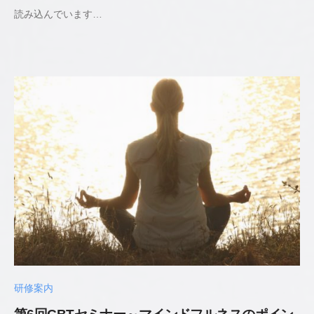
読み込んでいます…
若
井
貴
史
公
認
心
理
師
／
臨
床
心
理
士
研修案内