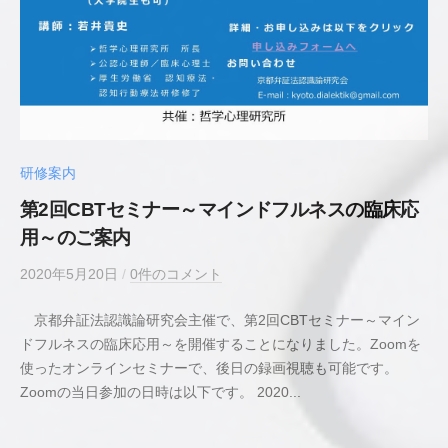
研修案内
第2回CBTセミナー～マインドフルネスの臨床応
用～のご案内
2020年5月20日
b
/
0件のコメント
y
京都弁証法認識論研究会主催で、第2回CBTセミナー～マイン
若
ドフルネスの臨床応用～を開催することになりました。Zoomを
井
使ったオンラインセミナーで、後日の録画視聴も可能です。
貴
Zoomの当日参加の日時は以下です。 2020...
史
公