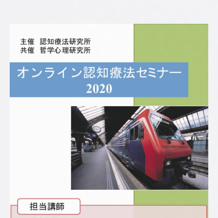
公
認
心
理
師
／
臨
床
心
理
士