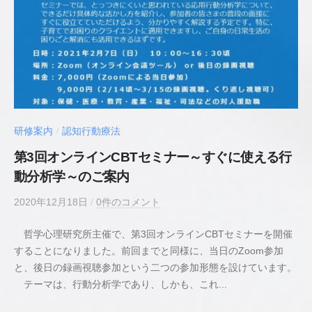
床
心
理
士
研修案内
認知行動療法
/
第3回オンラインCBTセミナー～すぐに使える行
動分析学～のご案内
2020年12月18日
b
/
0件のコメント
y
哲学心理研究所主催で、第3回オンラインCBTセミナーを開催
若
することになりました。前回までと同様に、当日のZoom参加
井
と、後日の録画視聴参加という二つの参加形態を設けています。
貴
テーマは、行動分析学であり、しかも、これ...
史