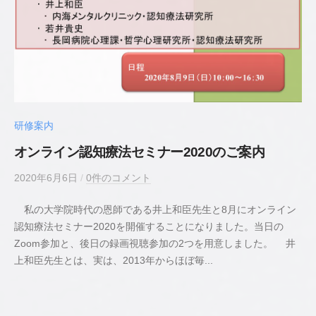
研修案内
オンライン認知療法セミナー2020のご案内
2020年6月6日
b
/
0件のコメント
y
私の大学院時代の恩師である井上和臣先生と8月にオンライン
若
認知療法セミナー2020を開催することになりました。当日の
井
Zoom参加と、後日の録画視聴参加の2つを用意しました。 井
貴
上和臣先生とは、実は、2013年からほぼ毎...
史
公
認