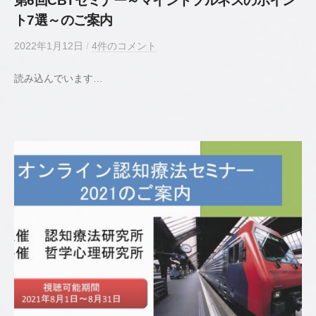
第6回CBTセミナー～マインドフルネスのポイン
ト7選～のご案内
2022年1月12日
b
/
4件のコメント
y
読み込んでいます…
若
井
貴
史
公
認
心
理
師
／
臨
床
心