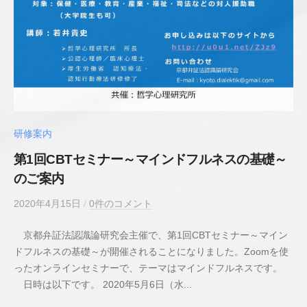
研修案内
第1回CBTセミナー～マインドフルネスの基礎～
のご案内
2020年4月15日
b
/
0件のコメント
y
京都弁証法認識論研究会主催で、第1回CBTセミナー～マイン
若
ドフルネスの基礎～が開催されることになりました。Zoomを使
井
ったオンラインセミナーで、テーマはマインドフルネスです。
貴
日時は以下です。 2020年5月6日（水...
史