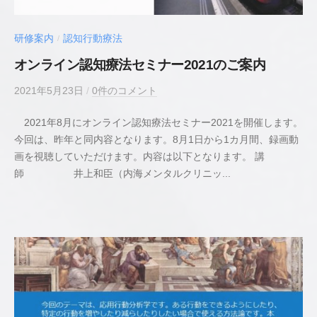
理
士
研修案内
認知行動療法
/
オンライン認知療法セミナー2021のご案内
2021年5月23日
b
/
0件のコメント
y
2021年8月にオンライン認知療法セミナー2021を開催します。
若
今回は、昨年と同内容となります。8月1日から1カ月間、録画動
井
画を視聴していただけます。内容は以下となります。 講
貴
師 井上和臣（内海メンタルクリニッ...
史
公
認
心
理
師
／
臨