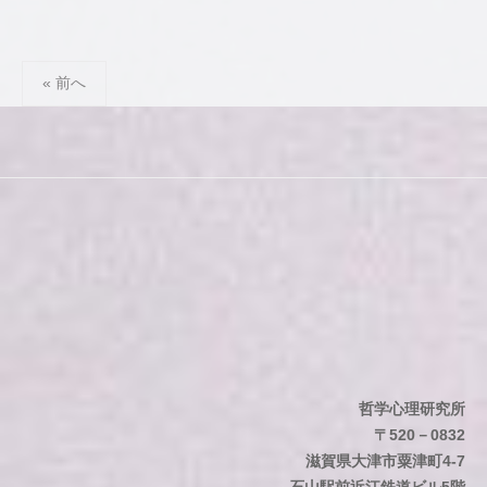
公
認
投
心
« 前へ
理
稿
師
ナ
／
ビ
臨
ゲ
床
ー
心
シ
理
士
ョ
ン
哲学心理研究所
〒520－0832
滋賀県大津市粟津町4-7