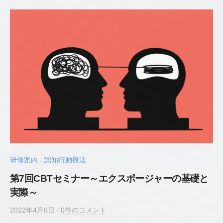
史
公
認
心
理
師
／
臨
床
心
理
士
研修案内
認知行動療法
/
第7回CBTセミナー～エクスポージャーの基礎と
実際～
2022年4月6日
b
/
0件のコメント
y