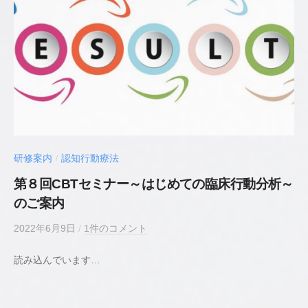
師
／
臨
床
心
理
士
研修案内
認知行動療法
/
第８回CBTセミナー～はじめての臨床行動分析～
のご案内
2022年6月9日
b
/
1件のコメント
y
読み込んでいます…
若
井
貴