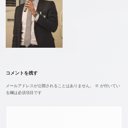
カ
1
ウ
月
ン
13
セ
日
リ
by
若
ン
井
グ
貴
史
公
認
コメントを残す
心
理
メールアドレスが公開されることはありません。
※
が付いてい
師
る欄は必須項目です
／
臨
床
心
理