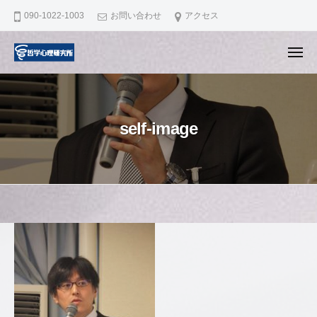
哲
ュ
コ
ー
090-1022-1003
お問い合わせ
アクセス
学
ン
心
テ
理
メ
ニ
ン
研
哲
滋
ュ
ー
究
ツ
学
賀
所
へ
県
心
ス
self-image
大
理
キ
津
研
市
ッ
究
で
プ
所
認
知
self-
行
動
image
療
法
2020
の
年