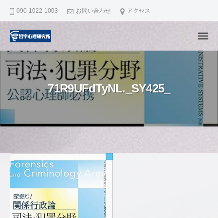
哲
ュ
コ
ー
090-1022-1003
お問い合わせ
アクセス
学
ン
心
テ
理
メ
ニ
ン
研
哲
滋
ュ
ー
究
ツ
学
賀
所
へ
県
心
ス
71R9UFdTyNL._SY425_
大
理
キ
津
研
市
ッ
究
で
プ
所
認
知
71R9UFdTyNL._SY425_
行
動
2025
療
年
法
3
の
月