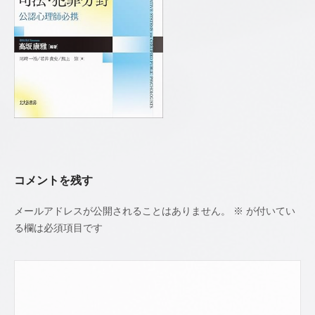
カ
11
ウ
日
ン
by
セ
若
リ
井
ン
貴
グ
史
公
認
心
コメントを残す
理
師
メールアドレスが公開されることはありません。
※
が付いてい
／
る欄は必須項目です
臨
床
心
理
士