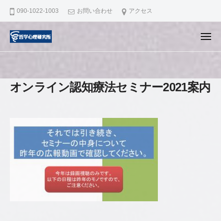
哲
ュ
コ
ー
090-1022-1003
お問い合わせ
アクセス
学
ン
心
テ
理
メ
ニ
ン
研
哲
滋
ュ
ー
究
ツ
学
賀
所
へ
県
心
オンライン認知療法セミナー2021案内
ス
大
理
キ
津
研
市
ッ
究
で
プ
所
認
知
行
動
療
法
の