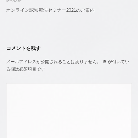
投
稿
オンライン認知療法セミナー2021のご案内
ナ
ビ
ゲ
ー
コメントを残す
シ
ョ
メールアドレスが公開されることはありません。
※
が付いてい
ン
る欄は必須項目です