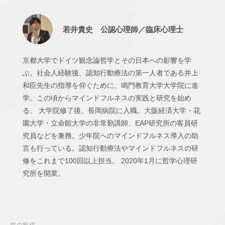
カ
ウ
ン
若井貴史 公認心理師／臨床心理士
セ
リ
京都大学でドイツ観念論哲学とその日本への影響を学
ン
ぶ。社会人経験後、認知行動療法の第一人者である井上
グ
和臣先生の指導を仰ぐために、鳴門教育大学大学院に進
学。この頃からマインドフルネスの実践と研究を始め
る。 大学院修了後、長岡病院に入職。大阪経済大学・花
園大学・立命館大学の非常勤講師、EAP研究所の客員研
究員などを兼務。少年院へのマインドフルネス導入の助
言も行っている。認知行動療法やマインドフルネスの研
修をこれまで100回以上担当。 2020年1月に哲学心理研
究所を開業。
前の投稿