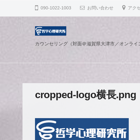
心
コ
090-1022-1003
お問い合わせ
アク
理
ン
研
テ
究
ン
所
哲
滋
ツ
カウンセリング（対面＠滋賀県大津市／オンライ
賀
学
へ
県
心
ス
大
キ
理
津
ッ
研
市
プ
究
cropped-logo横長.png
で
所
認
知
行
動