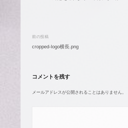
投
前の投稿
稿
cropped-logo横長.png
ナ
ビ
ゲ
コメントを残す
ー
メールアドレスが公開されることはありません。
シ
ョ
ン