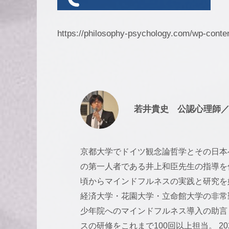
療
法
の
https://philosophy-psychology.com/wp-cont
カ
ウ
ン
セ
リ
若井貴史 公認心理師
ン
グ
京都大学でドイツ観念論哲学とその日本
の第一人者である井上和臣先生の指導を
頃からマインドフルネスの実践と研究を
経済大学・花園大学・立命館大学の非常
少年院へのマインドフルネス導入の助言
スの研修をこれまで100回以上担当。 2