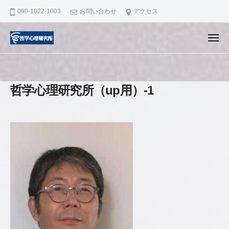
哲
ュ
コ
ー
090-1022-1003
お問い合わせ
アクセス
学
ン
心
テ
理
メ
ニ
ン
研
哲
滋
ュ
ー
究
ツ
学
賀
所
へ
県
心
哲学心理研究所（up用）-1
ス
大
理
キ
津
研
市
ッ
究
で
プ
所
認
知
行
動
療
法
の