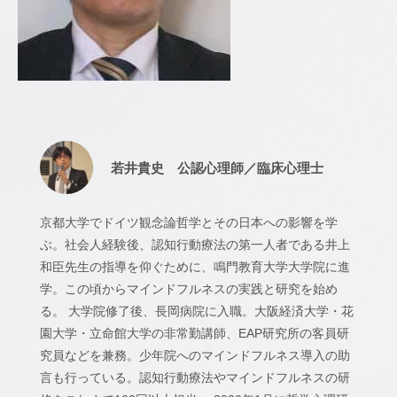
カ
ウ
ン
セ
リ
ン
グ
若井貴史 公認心理師／臨床心理士
京都大学でドイツ観念論哲学とその日本への影響を学
ぶ。社会人経験後、認知行動療法の第一人者である井上
和臣先生の指導を仰ぐために、鳴門教育大学大学院に進
学。この頃からマインドフルネスの実践と研究を始め
る。 大学院修了後、長岡病院に入職。大阪経済大学・花
園大学・立命館大学の非常勤講師、EAP研究所の客員研
究員などを兼務。少年院へのマインドフルネス導入の助
言も行っている。認知行動療法やマインドフルネスの研