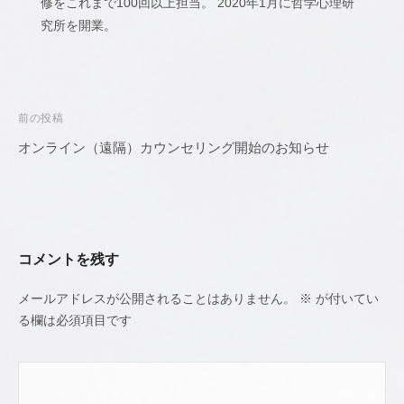
修をこれまで100回以上担当。 2020年1月に哲学心理研
究所を開業。
投
前の投稿
稿
オンライン（遠隔）カウンセリング開始のお知らせ
ナ
ビ
ゲ
ー
コメントを残す
シ
ョ
メールアドレスが公開されることはありません。
※
が付いてい
ン
る欄は必須項目です